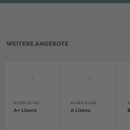
WEITERE ANGEBOTE
AUSBILDUNG
AUSBILDUNG
A
A+ Lizenz
A Lizenz
B