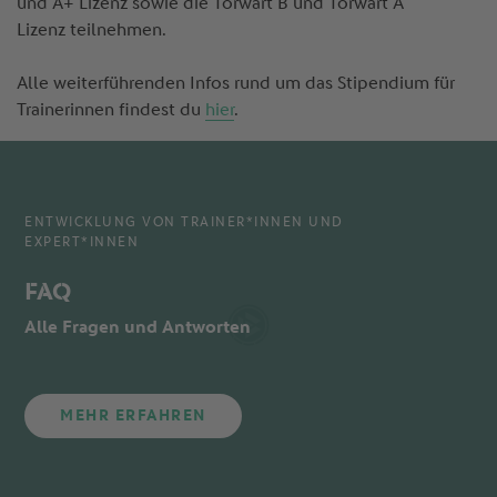
und A+ Lizenz sowie die Torwart B und Torwart A
Lizenz teilnehmen.
Alle weiterführenden Infos rund um das Stipendium für
Trainerinnen findest du
hier
.
ENTWICKLUNG VON TRAINER*INNEN UND
EXPERT*INNEN
FAQ
Alle Fragen und Antworten
MEHR ERFAHREN