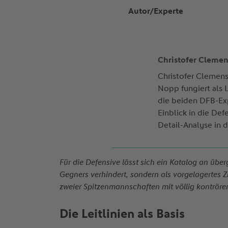
Autor/Experte
Christofer Clemen
Christofer Clemens
Nopp fungiert als 
die beiden DFB-Exp
Einblick in die De
Detail-Analyse in d
Für die Defensive lässt sich ein Katalog an üb
Gegners verhindert, sondern als vorgelagertes Zi
zweier Spitzenmannschaften mit völlig konträre
Die Leitlinien als Basis