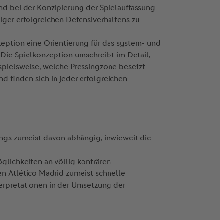
nd bei der Konzipierung der Spielauffassung
ger erfolgreichen Defensiverhaltens zu
zeption eine Orientierung für das system- und
 Die Spielkonzeption umschreibt im Detail,
ispielsweise, welche Pressingzone besetzt
nd finden sich in jeder erfolgreichen
dings zumeist davon abhängig, inwieweit die
lichkeiten an völlig konträren
n Atlético Madrid zumeist schnelle
terpretationen in der Umsetzung der