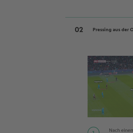
Pressing aus der O
Nach einem