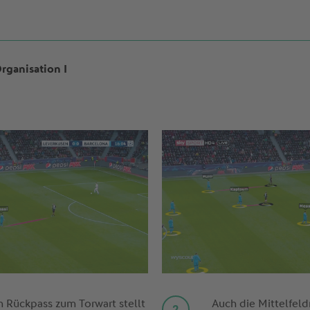
rganisation I
 Rückpass zum Torwart stellt
Auch die Mittelfeld