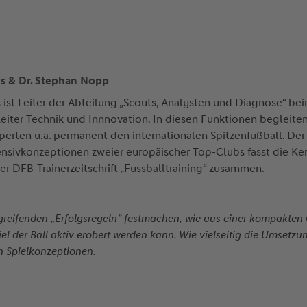
s & Dr. Stephan Nopp
 ist Leiter der Abteilung „Scouts, Analysten und Diagnose“ be
Leiter Technik und Innnovation. In diesen Funktionen begleite
erten u.a. permanent den internationalen Spitzenfußball. Der 
fensivkonzeptionen zweier europäischer Top-Clubs fasst die Ke
er DFB-Trainerzeitschrift „Fussballtraining“ zusammen.
ergreifenden „Erfolgsregeln” festmachen, wie aus einer kompakten
el der Ball aktiv erobert werden kann. Wie vielseitig die Umsetzu
n Spielkonzeptionen.