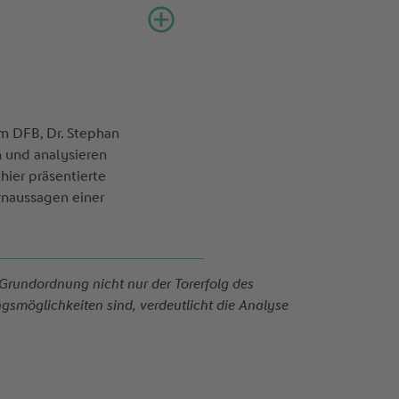
im DFB, Dr. Stephan
n und analysieren
hier präsentierte
rnaussagen einer
 Grundordnung nicht nur der Torerfolg des
ngsmöglichkeiten sind, verdeutlicht die Analyse