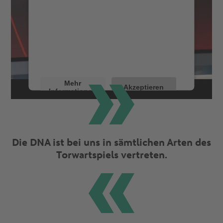
Wir verwenden einen Service eines
Drittanbieters, um Videoinhalte
einzubetten. Dieser Service kann Daten zu
Ihren Aktivitäten sammeln. Bitte lesen Sie
die Details durch und stimmen Sie der
Nutzung des Service zu, um dieses Video
anzusehen.
Mehr
Akzeptieren
Informationen
Powered by
Usercentrics Consent
Management Platform
Die DNA ist bei uns in sämtlichen Arten des
Torwartspiels vertreten.