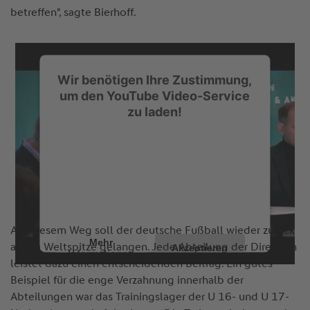
betreffen", sagte Bierhoff.
Wir benötigen Ihre Zustimmung,
um den YouTube Video-Service
zu laden!
Wir verwenden einen Service eines
Drittanbieters, um Videoinhalte
einzubetten. Dieser Service kann Daten zu
Ihren Aktivitäten sammeln. Bitte lesen Sie
die Details durch und stimmen Sie der
Nutzung des Service zu, um dieses Video
anzusehen.
Auf diesem Weg soll der deutsche Fußball wieder zurück
Mehr
an die Weltspitze gelangen. Jede Abteilung der Direktion
Akzeptieren
Informationen
leistet dazu einen entscheidenden Beitrag. Ein gutes
Beispiel für die enge Verzahnung innerhalb der
Abteilungen war das Trainingslager der U 16- und U 17-