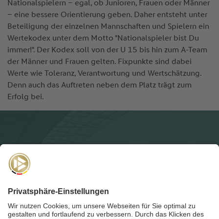
Nationalspielern – egal, ob Junioren, Frauen oder Männer
– eine bessere Orientierung geben. Daher entsteht unter
Beteiligung der einzelnen Mannschaften und Spielern ein
Wertekodex unter dem Motto "Nationalspieler bist Du
immer!". Der Kodex soll von der U 15 bis hin zum A-Team
der Männer und Frauen gelten. Fixpunkte sind dabei
Werte wie Toleranz, Verantwortung und Wertschätzung.
Denn auch das Auftreten neben dem Platz trägt zum
Erfolg bei.
NEWSLETTER
Für die
Akademie-Post
anmelden und auf dem Laufenden