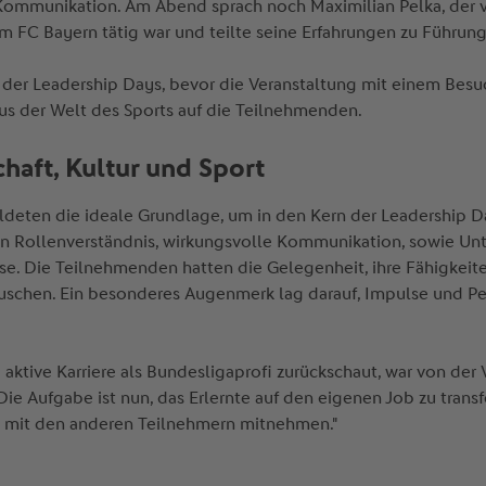
Kommunikation. Am Abend sprach noch Maximilian Pelka, der vi
 FC Bayern tätig war und teilte seine Erfahrungen zu Führun
der Leadership Days, bevor die Veranstaltung mit einem Bes
aus der Welt des Sports auf die Teilnehmenden.
chaft, Kultur und Sport
bildeten die ideale Grundlage, um in den Kern der Leadership 
n Rollenverständnis, wirkungsvolle Kommunikation, sowie Un
se. Die Teilnehmenden hatten die Gelegenheit, ihre Fähigkeite
uschen. Ein besonderes Augenmerk lag darauf, Impulse und Per
ne aktive Karriere als Bundesligaprofi zurückschaut, war von der
 Die Aufgabe ist nun, das Erlernte auf den eigenen Job zu trans
n mit den anderen Teilnehmern mitnehmen."