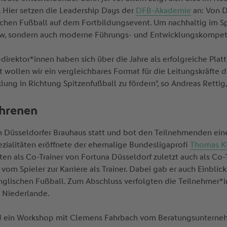
. Hier setzen die Leadership Days der
DFB-Akademie
an: Von D
chen Fußball auf dem Fortbildungsevent. Um nachhaltig im Spi
how, sondern auch moderne Führungs- und Entwicklungskompet
direktor*innen haben sich über die Jahre als erfolgreiche Pla
t wollen wir ein vergleichbares Format für die Leitungskräfte 
ng in Richtung Spitzenfußball zu fördern", so Andreas Rettig
ahrenen
m Düsseldorfer Brauhaus statt und bot den Teilnehmenden eine
zialitäten eröffnete der ehemalige Bundesligaprofi
Thomas K
en als Co-Trainer von Fortuna Düsseldorf zuletzt auch als Co-T
om Spieler zur Karriere als Trainer. Dabei gab er auch Einblic
glischen Fußball. Zum Abschluss verfolgten die Teilnehmer*
 Niederlande.
nd ein Workshop mit Clemens Fahrbach vom Beratungsuntern