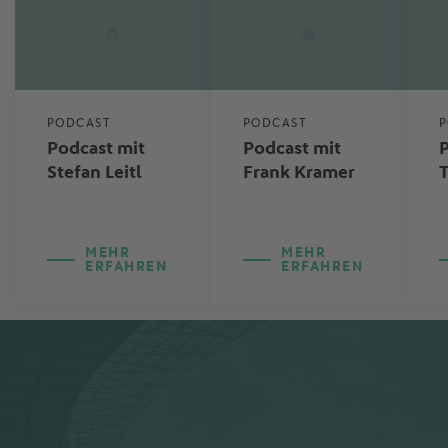
PODCAST
PODCAST
Podcast mit
Podcast mit
P
Stefan Leitl
Frank Kramer
MEHR
MEHR
ERFAHREN
ERFAHREN