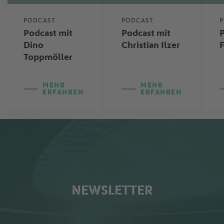
PODCAST
PODCAST
Podcast mit
Podcast mit
P
Dino
Christian Ilzer
F
Toppmöller
MEHR
MEHR
ERFAHREN
ERFAHREN
NEWSLETTER