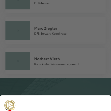
DFB-Trainer
Marc Ziegler
DFB-Torwart-Koordinator
Norbert Vieth
Koordinator Wissensmanagement