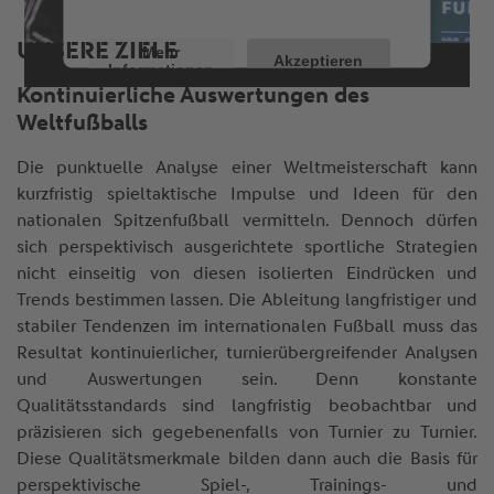
anzusehen.
UNSERE ZIELE
Mehr
Akzeptieren
Informationen
Kontinuierliche Auswertungen des
Weltfußballs
Die punktuelle Analyse einer Weltmeisterschaft kann
kurzfristig spieltaktische Impulse und Ideen für den
nationalen Spitzenfußball vermitteln. Dennoch dürfen
sich perspektivisch ausgerichtete sportliche Strategien
nicht einseitig von diesen isolierten Eindrücken und
Trends bestimmen lassen. Die Ableitung langfristiger und
stabiler Tendenzen im internationalen Fußball muss das
Resultat kontinuierlicher, turnierübergreifender Analysen
und Auswertungen sein. Denn konstante
Qualitätsstandards sind langfristig beobachtbar und
präzisieren sich gegebenenfalls von Turnier zu Turnier.
Diese Qualitätsmerkmale bilden dann auch die Basis für
perspektivische Spiel-, Trainings- und