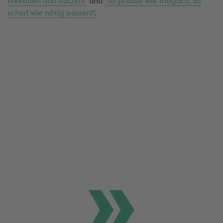
erkennen und nutzen!"
und
"So präzise wie möglich, so
scharf wie nötig passen!"
.