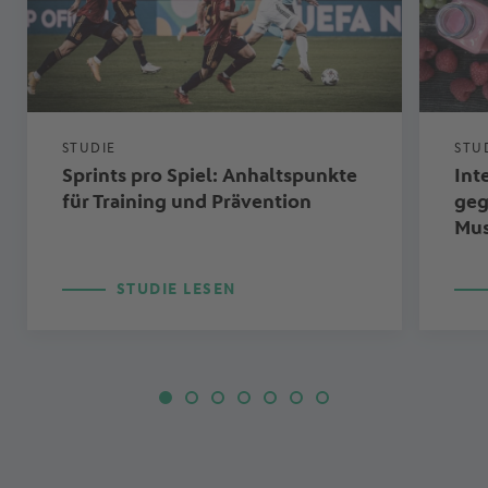
STUDIE
STU
Sprints pro Spiel: Anhaltspunkte
Int
für Training und Prävention
geg
Mus
STUDIE LESEN