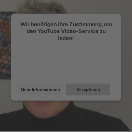
Wir benötigen Ihre Zustimmung, um
den YouTube Video-Service zu
laden!
Wir verwenden einen Service eines
Drittanbieters, um Videoinhalte einzubetten.
Dieser Service kann Daten zu Ihren Aktivitäten
sammeln. Bitte lesen Sie die Details durch und
stimmen Sie der Nutzung des Service zu, um
dieses Video anzusehen.
Mehr Informationen
Akzeptieren