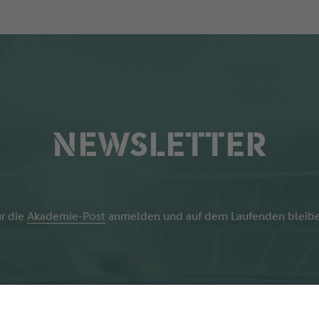
NEWSLETTER
r die
Akademie-Post
anmelden und auf dem Laufenden bleibe