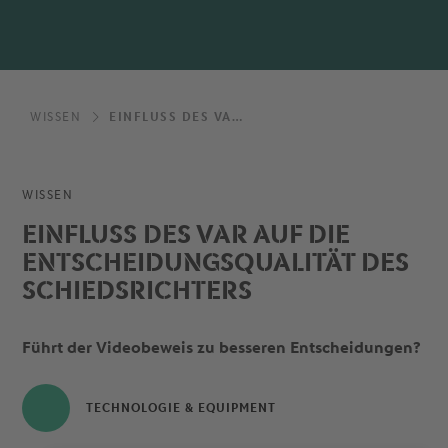
WISSEN
EINFLUSS DES VAR AUF DIE ENTSCHEIDUNGSQUALITÄT DES SCHIEDSRICHTERS
WISSEN
EINFLUSS DES VAR AUF DIE
ENTSCHEIDUNGSQUALITÄT DES
SCHIEDSRICHTERS
Führt der Videobeweis zu besseren Entscheidungen?
TECHNOLOGIE & EQUIPMENT