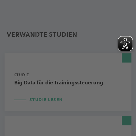
VERWANDTE STUDIEN
STUDIE
Big Data für die Trainingssteuerung
STUDIE LESEN