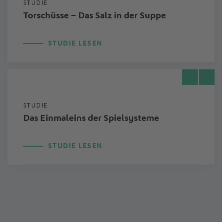
STUDIE
Torschüsse – Das Salz in der Suppe
STUDIE LESEN
STUDIE
Das Einmaleins der Spielsysteme
STUDIE LESEN