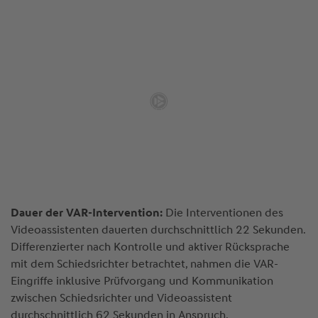
Dauer der VAR-Intervention:
Die Interventionen des
Videoassistenten dauerten durchschnittlich 22 Sekunden.
Differenzierter nach Kontrolle und aktiver Rücksprache
mit dem Schiedsrichter betrachtet, nahmen die VAR-
Eingriffe inklusive Prüfvorgang und Kommunikation
zwischen Schiedsrichter und Videoassistent
durchschnittlich 62 Sekunden in Anspruch,