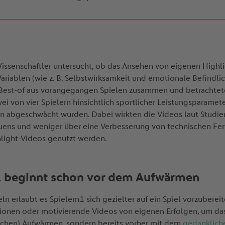
issenschaftler untersucht, ob das Ansehen von eigenen Highli
riablen (wie z. B. Selbstwirksamkeit und emotionale Befindlichke
 Best-of aus vorangegangen Spielen zusammen und betrachte
ei von vier Spielern hinsichtlich sportlicher Leistungsparamete
en abgeschwächt wurden. Dabei wirkten die Videos laut Studie
uens und weniger über eine Verbesserung von technischen Ferti
light-Videos genutzt werden.
el beginnt schon vor dem Aufwärmen
 erlaubt es Spielern1 sich gezielter auf ein Spiel vorzubereit
tionen oder motivierende Videos von eigenen Erfolgen, um das 
lichen) Aufwärmen, sondern bereits vorher mit dem
gedanklich