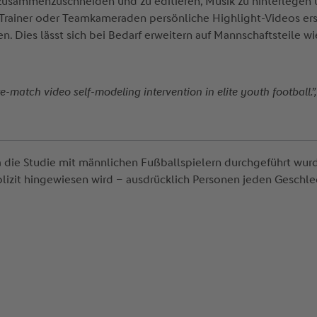
zusammenzuschneiden und zu editieren, Musik zu hinterlegen u
rainer oder Teamkameraden persönliche Highlight-Videos ers
 Dies lässt sich bei Bedarf erweitern auf Mannschaftsteile wie
re-match video self-modeling intervention in elite youth football.
 die Studie mit männlichen Fußballspielern durchgeführt wurd
lizit hingewiesen wird – ausdrücklich Personen jeden Geschlec