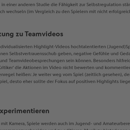
 in einer anderen Studie die Fähigkeit zur Selbstregulation stär
ch wechseln (im Vergleich zu den Spielern mit nicht erfolgrei
nzung zu Teamvideos
individualisierten Highlight-Videos hochtalentierten (Jugend
einen Selbstvertrauensschub geben, negative Gefühle und Geda
und Teamvideobesprechungen sein können. Besonders hilfreic
‚Kritiker‘ die Aktionen im Video nicht bewerten und kommentier
regel heißen: Je weiter weg vom Spiel (zeitlich gesehen), de
el, desto eher sollte der Fokus auf positiven Highlights lieg
experimentieren
one mit Kamera, Spiele werden auch im Jugend- und Amateurber