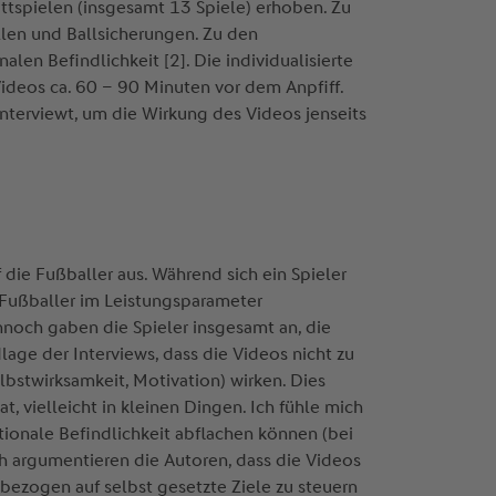
tspielen (insgesamt 13 Spiele) erhoben. Zu
len und Ballsicherungen. Zu den
n Befindlichkeit [2]. Die individualisierte
 Videos ca. 60 – 90 Minuten vor dem Anpfiff.
nterviewt, um die Wirkung des Videos jenseits
 die Fußballer aus. Während sich ein Spieler
r Fußballer im Leistungsparameter
ennoch gaben die Spieler insgesamt an, die
lage der Interviews, dass die Videos nicht zu
bstwirksamkeit, Motivation) wirken. Dies
t, vielleicht in kleinen Dingen. Ich fühle mich
otionale Befindlichkeit abflachen können (bei
lich argumentieren die Autoren, dass die Videos
 bezogen auf selbst gesetzte Ziele zu steuern