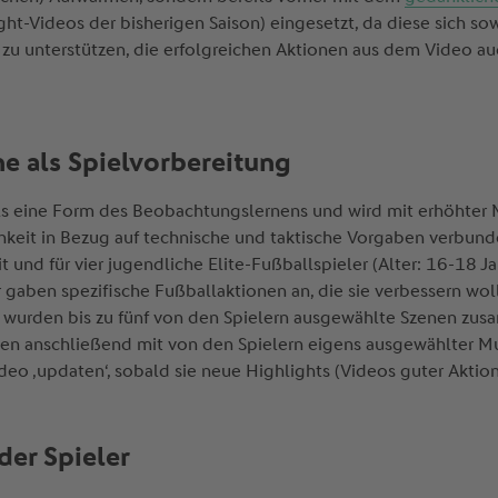
ht-Videos der bisherigen Saison) eingesetzt, da diese sich sow
ler zu unterstützen, die erfolgreichen Aktionen aus dem Video a
ne als Spielvorbereitung
ls eine Form des Beobachtungslernens und wird mit erhöhter 
keit in Bezug auf technische und taktische Vorgaben verbunde
t und für vier jugendliche Elite-Fußballspieler (Alter: 16-18 J
aben spezifische Fußballaktionen an, die sie verbessern wollte
n wurden bis zu fünf von den Spielern ausgewählte Szenen zus
en anschließend mit von den Spielern eigens ausgewählter Mu
Video ‚updaten‘, sobald sie neue Highlights (Videos guter Aktio
er Spieler