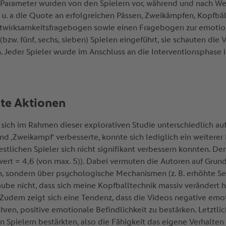
Parameter wurden von den Spielern vor, während und nach Wet
u. a die Quote an erfolgreichen Pässen, Zweikämpfen, Kopfbäl
wirksamkeitsfragebogen sowie einen Fragebogen zur emotionale
(bzw. fünf, sechs, sieben) Spielen eingeführt, sie schauten die
 Jeder Spieler wurde im Anschluss an die Interventionsphase i
te Aktionen
 sich im Rahmen dieser explorativen Studie unterschiedlich auf
und ‚Zweikampf‘ verbesserte, konnte sich lediglich ein weitere
estlichen Spieler sich nicht signifikant verbessern konnten. D
wert = 4,6 (von max. 5)). Dabei vermuten die Autoren auf Grund
, sondern über psychologische Mechanismen (z. B. erhöhte Sel
aube nicht, dass sich meine Kopfballtechnik massiv verändert ha
r.“ Zudem zeigt sich eine Tendenz, dass die Videos negative em
 führen, positive emotionale Befindlichkeit zu bestärken. Letzt
en Spielern bestärkten, also die Fähigkeit das eigene Verhalten