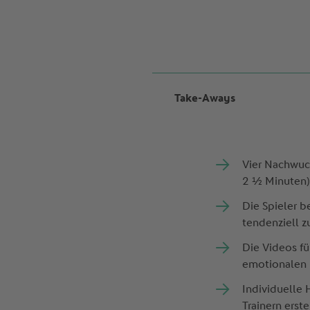
Take-Aways
Vier Nachwuch
2 ½ Minuten)
Die Spieler b
tendenziell z
Die Videos fü
emotionalen B
Individuelle
Trainern erst