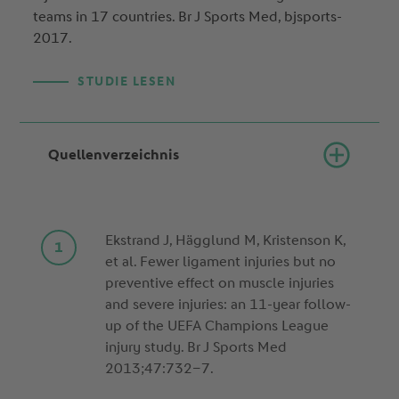
teams in 17 countries. Br J Sports Med, bjsports-
2017.
STUDIE LESEN
Quellenverzeichnis
Ekstrand J, Hägglund M, Kristenson K,
et al. Fewer ligament injuries but no
preventive effect on muscle injuries
and severe injuries: an 11-year follow-
up of the UEFA Champions League
injury study. Br J Sports Med
2013;47:732–7.