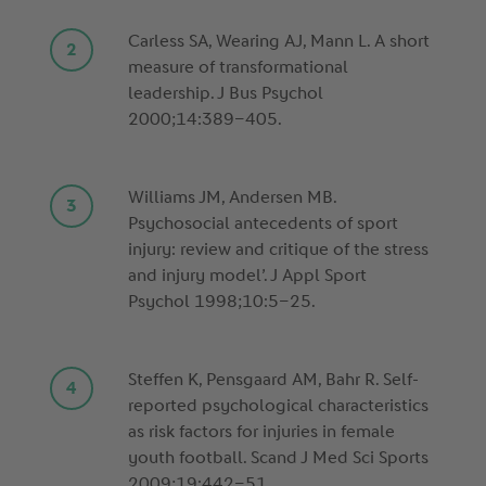
Carless SA, Wearing AJ, Mann L. A short
measure of transformational
leadership. J Bus Psychol
2000;14:389–405.
Williams JM, Andersen MB.
Psychosocial antecedents of sport
injury: review and critique of the stress
and injury model’. J Appl Sport
Psychol 1998;10:5–25.
Steffen K, Pensgaard AM, Bahr R. Self-
reported psychological characteristics
as risk factors for injuries in female
youth football. Scand J Med Sci Sports
2009;19:442–51.