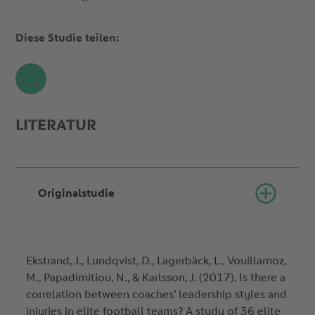
Diese Studie teilen:
Share
LITERATUR
Originalstudie
Ekstrand, J., Lundqvist, D., Lagerbäck, L., Vouillamoz,
M., Papadimitiou, N., & Karlsson, J. (2017). Is there a
correlation between coaches’ leadership styles and
injuries in elite football teams? A study of 36 elite