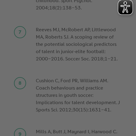
childhood. Sport Psychol.
2004;18(2):138–53.
Reeves MJ, McRobert AP, Littlewood
MA, Roberts SJ. A scoping review of
the potential sociological predictors
of talent in junior-elite football:
2000–2016. Soccer Soc. 2018;1–21.
Cushion C, Ford PR, Williams AM.
Coach behaviours and practice
structures in youth soccer:
Implications for talent development. J
Sports Sci. 2012;30(15):1631–41.
Mills A, Butt J, Maynard I, Harwood C.