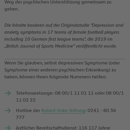
Weg der psychischen Unterstützung gemeinsam zu
gehen.
Die Inhalte basieren auf der Originalstudie "Depression and
anxiety symptoms in 17 teams of female football players
including 10 German first league teams", die 2019 im
„British Journal of Sports Medicine" veröffentlicht wurde.
Wenn Sie glauben, selbst depressiven Symptome (oder
Symptome einer anderen psychischen Erkrankung) zu
haben, können Ihnen folgende Nummern helfen:
Telefonseelsorge: 08 00/1 11 01 11 oder 08 00/1
11 02 22
Hotline der
Robert-Enke Stiftung
: 0241 - 80 36
777
ärztlicher Bereitschaftsdienst: 116 117 (ohne