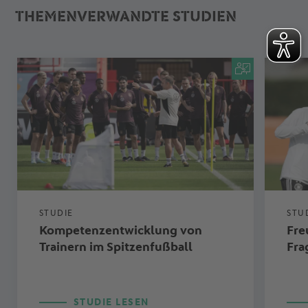
THEMENVERWANDTE STUDIEN
STUDIE
STU
Kompetenzentwicklung von
Fre
Trainern im Spitzenfußball
Fra
STUDIE LESEN