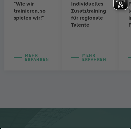
"Wie wir
Individuelles
F
trainieren, so
Zusatztraining
l
spielen wir!"
für regionale
i
Talente
F
MEHR
MEHR
ERFAHREN
ERFAHREN