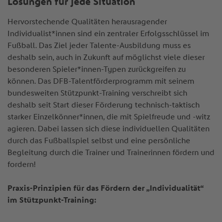
Lösungen für jede Situation
Hervorstechende Qualitäten herausragender
Individualist*innen sind ein zentraler Erfolgsschlüssel im
Fußball. Das Ziel jeder Talente-Ausbildung muss es
deshalb sein, auch in Zukunft auf möglichst viele dieser
besonderen Spieler*innen-Typen zurückgreifen zu
können. Das DFB-Talentförderprogramm mit seinem
bundesweiten Stützpunkt-Training verschreibt sich
deshalb seit Start dieser Förderung technisch-taktisch
starker Einzelkönner*innen, die mit Spielfreude und -witz
agieren. Dabei lassen sich diese individuellen Qualitäten
durch das Fußballspiel selbst und eine persönliche
Begleitung durch die Trainer und Trainerinnen fördern und
fordern!
Praxis-Prinzipien für das Fördern der „Individualität“
im Stützpunkt-Training: