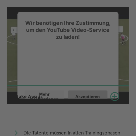
Wir benötigen Ihre Zustimmung,
um den YouTube Video-Service
zu laden!
Wir verwenden einen Service eines
Drittanbieters, um Videoinhalte
einzubetten. Dieser Service kann Daten zu
Ihren Aktivitäten sammeln. Bitte lesen Sie
die Details durch und stimmen Sie der
Nutzung des Service zu, um dieses Video
anzusehen.
Mehr
Take Aways
Akzeptieren
Informationen
Die Talente müssen in allen Trainingsphasen