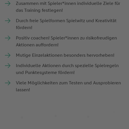
Zusammen mit Spieler*innen individuelle Ziele für
das Training festlegen!
Durch freie Spielformen Spielwitz und Kreativität
fördern!
Positiv coachen! Spieler*innen zu risikofreudigen
Aktionen auffordern!
Mutige Einzelaktionen besonders hervorheben!
Individuelle Aktionen durch spezielle Spielregeln
und Punktesysteme fördern!
Viele Möglichkeiten zum Testen und Ausprobieren
lassen!