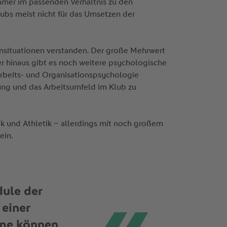
immer im passenden Verhältnis zu den
ubs meist nicht für das Umsetzen der
sensituationen verstanden. Der große Mehrwert
ber hinaus gibt es noch weitere psychologische
 Arbeits- und Organisationspsychologie
ung und das Arbeitsumfeld im Klub zu
ik und Athletik – allerdings mit noch großem
sein.
dule der
einer
hme können