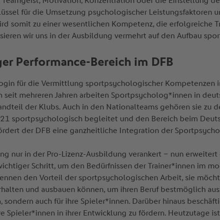
Teamgeist, Motivation, Konzentration oder die Einstellung de
ssel für die Umsetzung psychologischer Leistungsfaktoren und
 somit zu einer wesentlichen Kompetenz, die erfolgreiche Tr
sieren wir uns in der Ausbildung vermehrt auf den Aufbau sp
iger Performance-Bereich im DFB
ologin für die Vermittlung sportpsychologischer Kompetenzen 
n seit mehreren Jahren arbeiten Sportpsycholog*innen in deut
tandteil der Klubs. Auch in den Nationalteams gehören sie zu
 U21 sportpsychologisch begleitet und den Bereich beim Deuts
fördert der DFB eine ganzheitliche Integration der Sportpsyc
ng nur in der Pro-Lizenz-Ausbildung verankert – nun erweitert
 wichtiger Schritt, um den Bedürfnissen der Trainer*innen im 
nen den Vorteil der sportpsychologischen Arbeit, sie möchten
halten und ausbauen können, um ihren Beruf bestmöglich ausfü
h, sondern auch für ihre Spieler*innen. Darüber hinaus beschäft
 Spieler*innen in ihrer Entwicklung zu fördern. Heutzutage ist 