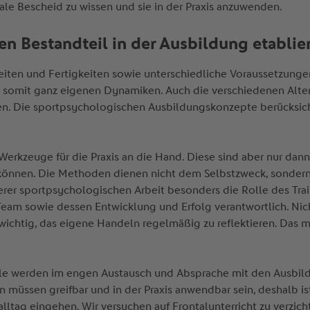
iale Bescheid zu wissen und sie in der Praxis anzuwenden.
en Bestandteil in der Ausbildung etabli
igkeiten und Fertigkeiten sowie unterschiedliche Voraussetzun
t somit ganz eigenen Dynamiken. Auch die verschiedenen Alter
n. Die sportpsychologischen Ausbildungskonzepte berücksicht
erkzeuge für die Praxis an die Hand. Diese sind aber nur dann
 können. Die Methoden dienen nicht dem Selbstzweck, sondern 
rer sportpsychologischen Arbeit besonders die Rolle des Traine
s Team sowie dessen Entwicklung und Erfolg verantwortlich. Nich
s wichtig, das eigene Handeln regelmäßig zu reflektieren. Das 
le werden im engen Austausch und Absprache mit den Ausbild
 müssen greifbar und in der Praxis anwendbar sein, deshalb ist
alltag eingehen. Wir versuchen auf Frontalunterricht zu verzic