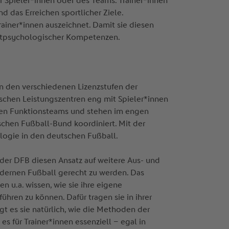
r Spieler*innen oder des Teams. Trainer*innen
 das Erreichen sportlicher Ziele.
ainer*innen auszeichnet. Damit sie diesen
ortpsychologischer Kompetenzen.
in den verschiedenen Lizenzstufen der
schen Leistungszentren eng mit Spieler*innen
 den Funktionsteams und stehen im engen
chen Fußball-Bund koordiniert. Mit der
hologie in den deutschen Fußball.
 der DFB diesen Ansatz auf weitere Aus- und
modernen Fußball gerecht zu werden. Das
 u.a. wissen, wie sie ihre eigene
hren zu können. Dafür tragen sie in ihrer
igt es sie natürlich, wie die Methoden der
es für Trainer*innen essenziell – egal in