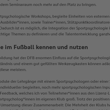
us dem Seminarraum noch mehr auf den Platz zu bringen.
ortpsychologische Workshops, begleite Einheiten von externe
 Ausbilder*innen, sowie Trainer*innen, Stützpunktkoordinato
Dadurch ist es möglich, die Integration der Sportpsychologie 
chtige Themen zu definieren und die Talententwicklung ganzh
ie im Fußball kennen und nutzen
usbildung hat der DFB enormen Einfluss auf die Sportpsychol
tändnis und einem gut gefüllten Werkzeugkasten können adäq
d diese meistern.
e Module der Lehrgänge mit einem Sportpsychologen oder einer
ndividueller begleiten, noch mehr sportpsychologischen Inp
 Feedback, welches ich von Teilnehmer*innen aus den Lizenz-L
tpsycholog*innen im eigenen Klub groß. Trotz der positiven
er Umsetzung dieser Zusammenarbeit: Die Mehrheit der Klubs h