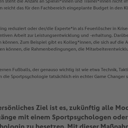
en steht die Anzahl an Spieler*innen und Trainer*innen nicht 
reicht das für den Fachbereich eingeplante Budget in den Kl
ing reduziert oder der/die Experte*in als Feuerlöscher in Kri
ventiven Arbeit zur Leistungsentwicklung und -erhaltung. Darü
n können. Zum Beispiel gibt es Kolleg*innen, die sich auf die
ragen können, die Rahmenbedingungen, die Mitarbeiterentwickl
rnen Fußballs, der genauso wichtig ist wie etwa Technik, Takt
n die Sportpsychologie tatsächlich ein echter Game Changer 
rsönliches Ziel ist es, zukünftig alle Mo
gänge mit einem Sportpsychologen oder 
hologin zu besetzen. Mit dieser Maßna