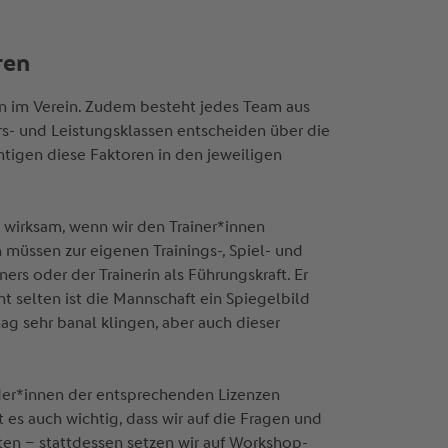
eren
gen im Verein. Zudem besteht jedes Team aus
s- und Leistungsklassen entscheiden über die
igen diese Faktoren in den jeweiligen
 wirksam, wenn wir den Trainer*innen
müssen zur eigenen Trainings-, Spiel- und
rs oder der Trainerin als Führungskraft. Er
t selten ist die Mannschaft ein Spiegelbild
mag sehr banal klingen, aber auch dieser
er*innen der entsprechenden Lizenzen
 es auch wichtig, dass wir auf die Fragen und
hten – stattdessen setzen wir auf Workshop-