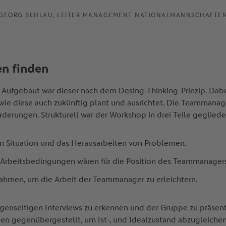
GEORG BEHLAU, LEITER MANAGEMENT NATIONALMANNSCHAFTE
en finden
Aufgebaut war dieser nach dem Desing-Thinking-Prinzip. Dabei
ie diese auch zukünftig plant und ausrichtet. Die Teammanag
derungen. Strukturell war der Workshop in drei Teile gegliede
len Situation und das Herausarbeiten von Problemen.
d Arbeitsbedingungen wären für die Position des Teammanagers
nahmen, um die Arbeit der Teammanager zu erleichtern.
egenseitigen Interviews zu erkennen und der Gruppe zu präsent
 gegenübergestellt, um Ist-, und Idealzustand abzugleichen.