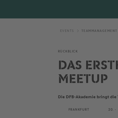
EVENTS
TEAMMANAGEMENT
RÜCKBLICK
DAS ERS
MEETUP
Die DFB-Akademie bringt die
FRANKFURT
20. -