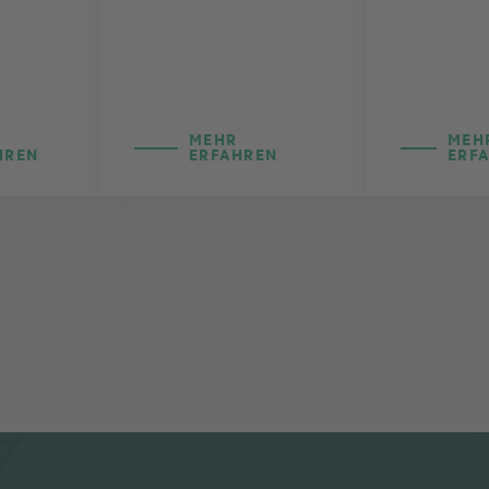
MEHR
MEH
HREN
ERFAHREN
ERF