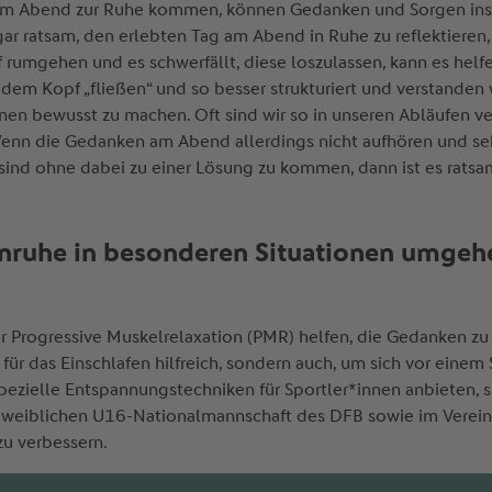
 am Abend zur Ruhe kommen, können Gedanken und Sorgen ins 
gar ratsam, den erlebten Tag am Abend in Ruhe zu reflektieren, 
mgehen und es schwerfällt, diese loszulassen, kann es helfe
dem Kopf „fließen“ und so besser strukturiert und verstande
en bewusst zu machen. Oft sind wir so in unseren Abläufen ver
Wenn die Gedanken am Abend allerdings nicht aufhören und se
sind ohne dabei zu einer Lösung zu kommen, dann ist es ratsam
r Unruhe in besonderen Situationen umge
Progressive Muskelrelaxation (PMR) helfen, die Gedanken zu 
 für das Einschlafen hilfreich, sondern auch, um sich vor einem
ezielle Entspannungstechniken für Sportler*innen anbieten, s
r weiblichen U16-Nationalmannschaft des DFB sowie im Verein 
zu verbessern.