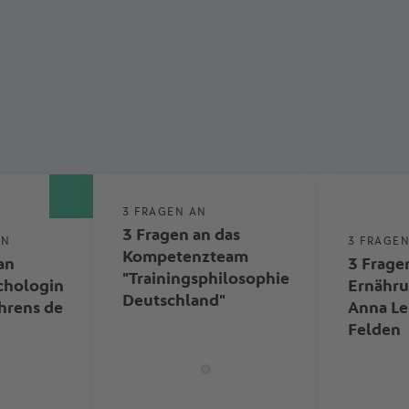
3 FRAGEN AN
3 Fragen an das
AN
3 FRAGE
Kompetenzteam
an
3 Frage
"Trainingsphilosophie
chologin
Ernähru
Deutschland"
hrens de
Anna Le
Felden