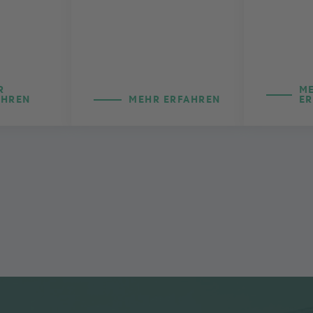
R
M
AHREN
MEHR ERFAHREN
E