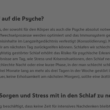
f auf die Psyche?
ss, der sowohl für den Körper als auch die Psyche absolut notw
offwechselprozesse werden optimiert und das Immunsystem ges
nisinhalte im Langzeitgedächtnis verfestigt (Konsolidierung).
wir am nächsten Tag zurückgreifen können. Schlafen wir schlech
gfristig gestörter Schlaf erhöht das Risiko für psychische Erk
isse am Tag, wie Stress und Krisensituationen, den Schlaf neg
hlechte Nacht oder eine kurze Phase, in der man schlecht schlä
rei Monate lang an mehr als drei Tagen in der Woche gestört ist
uer, keine Erholsamkeit am nächsten Morgen), sollte eine ärztl
 Sorgen und Stress mit in den Schlaf zu
 beschäftigt, dass keine Zeit für intensives Nachdenken bleibt