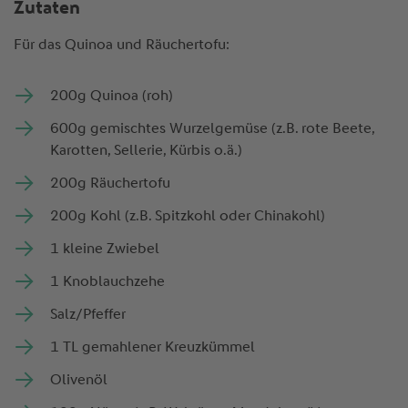
Zutaten
Für das Quinoa und Räuchertofu:
Quelle für Kohlenhydrate
Hight in Protein – liefert über 20g Protein
200g Quinoa (roh)
Glutenfrei
600g gemischtes Wurzelgemüse (z.B. rote Beete,
Karotten, Sellerie, Kürbis o.ä.)
Laktosefrei
200g Räuchertofu
Unterstützt das Immunsystem
200g Kohl (z.B. Spitzkohl oder Chinakohl)
Vegan
1 kleine Zwiebel
Recovery
1 Knoblauchzehe
Spieltag +1
Salz/Pfeffer
1 TL gemahlener Kreuzkümmel
Olivenöl