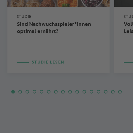
STUDIE
STU
Sind Nachwuchsspieler*innen
Vol
optimal ernährt?
Lei
STUDIE LESEN