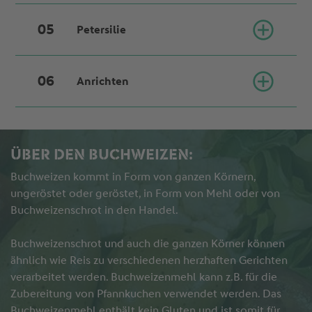
den Tempeh aus der Pfanne nehmen.
Petersilie
4 weitere EL Olivenöl erhitzen und das Gemüse
zusammen mit den Zwiebeln darin für ca. 8 Minuten
braten. Dabei das Gemüse öfter wenden.
Anrichten
Anschließend mit Salz und Pfeffer abschmecken.
Die Blätter der Petersilie fein hacken und mit dem
Den Tempeh wieder dazu geben und noch mal
Gemüse und Tempeh mischen.
erhitzen.
Gemüse, Tempeh und Buchweizen zusammen
ÜBER DEN BUCHWEIZEN:
anrichten. Dazu passt Kräuterquark.
Buchweizen kommt in Form von ganzen Körnern,
ungeröstet oder geröstet, in Form von Mehl oder von
Buchweizenschrot in den Handel.
Buchweizenschrot und auch die ganzen Körner können
ähnlich wie Reis zu verschiedenen herzhaften Gerichten
verarbeitet werden. Buchweizenmehl kann z.B. für die
Zubereitung von Pfannkuchen verwendet werden. Das
Buchweizenmehl enthält kein Gluten und ist somit für