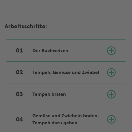
Arbeitsschritte:
Der Buchweizen
Tempeh, Gemüse und Zwiebel
Den Buchweizen nach Packungsanweisung garen.
Tempeh braten
Tempeh und das Gemüse in Würfel schneiden (ca.
1,5x1,5cm). Die Zwiebel schälen und in feine
Würfel schneiden.
Gemüse und Zwiebeln braten,
4 EL Olivenöl in einer Pfanne erhitzen und zunächst
Tempeh dazu geben
den Tempeh darin knusprig braten. Anschließend