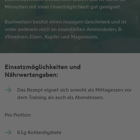
Menschen mit einer Unverträglichkeit gut geeignet.
Buchweizen besitzt einen nussigen Geschmack und ist
unter anderem reich an essentiellen Aminosäuren, B-
Vitaminen, Eisen , Kupfer und Magensium.
Einsatzmöglichkeiten und
Nährwertangaben:
Das Rezept eignet sich sowohl als Mittagessen vor
dem Training als auch als Abendessen.
Pro Portion:
61g Kohlenhydrate