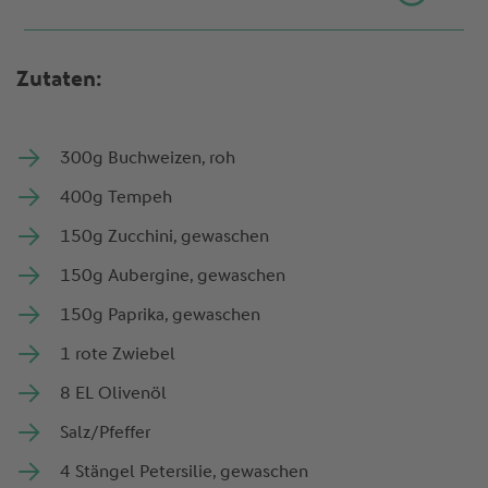
Zutaten:
Buchweizen
300g Buchweizen, roh
Tempeh
400g Tempeh
Zucchini
150g Zucchini, gewaschen
Aubergine
150g Aubergine, gewaschen
Paprika
150g Paprika, gewaschen
rote Zwiebel
1 rote Zwiebel
Olivenöl
8 EL Olivenöl
Salz/Pfeffer
Salz/Pfeffer
Petersilie
4 Stängel Petersilie, gewaschen