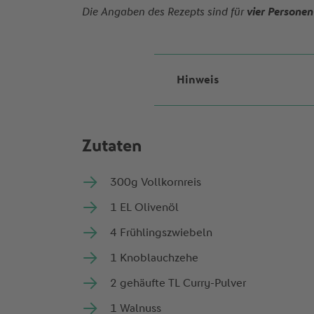
Die Angaben des Rezepts sind für
vier
Personen
Hinweis
Zutaten
High in carb
300g Vollkornreis
Hight in Prot
1 EL Olivenöl
Laktosefrei
4 Frühlingszwiebeln
Unterstützt 
1 Knoblauchzehe
Glutenfrei
2 gehäufte TL Curry-Pulver
Recovery
1 Walnuss