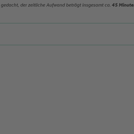
gedacht, der zeitliche Aufwand beträgt insgesamt ca.
45 Minute
ohydrates
ein – liefert über 20g Protein
das Immunsystem