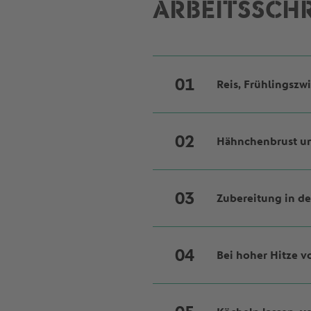
ARBEITSSCHR
Reis, Frühlingszw
Hähnchenbrust u
Reis nach Packungs
Ringe schneiden. K
abreiben und den S
Zubereitung in de
Hühnchenbrust in W
Röschen teilen. Mö
Bei hoher Hitze 
Olivenöl in einer 
Currypulver hinzuf
hinzufügen und grü