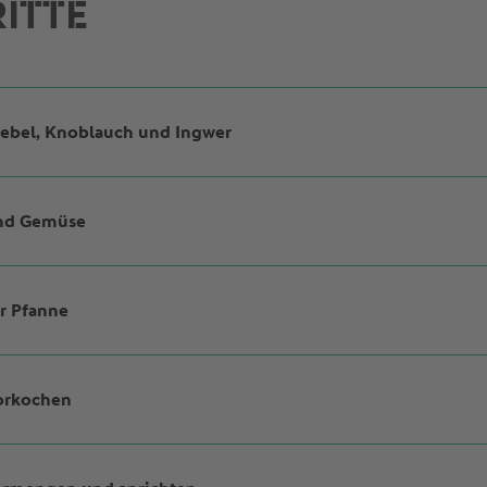
ITTE
iebel, Knoblauch und Ingwer
nd Gemüse
anweisung garen. In der Zwischenzeit die Frühlingszwiebel wa
noblauch und Ingwer schälen und beides fein hacken. Schale 
aft auspressen.
r Pfanne
ürfel schneiden. Bohnen waschen und halbieren. Brokkoli wa
hren schälen und in dünne Scheiben schneiden.
vorkochen
Pfanne erhitzen. Frühlingszwiebeln, Knoblauch und Ingwer darin
ügen und kurz schmoren lassen. Kokosmilch, Sojasauce und Li
ndlich vermischen.