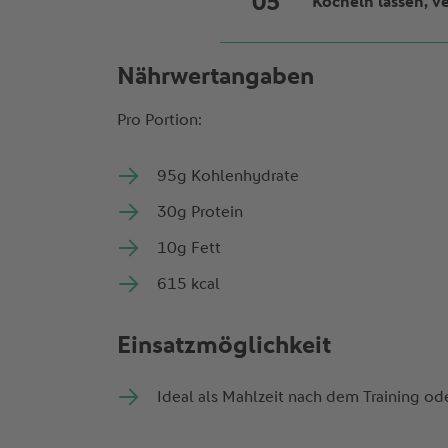
Köcheln lassen, 
Das Hühnchenfleisc
Brokkoli, Möhren, 
Nährwertangaben
Alles zusammen für
Pro Portion:
gekochten Reis anr
95g Kohlenhydrate
30g Protein
10g Fett
615 kcal
Einsatzmöglichkeit
Ideal als Mahlzeit nach dem Training ode