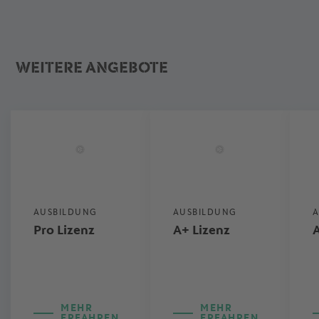
WEITERE ANGEBOTE
AUSBILDUNG
AUSBILDUNG
A
Pro Lizenz
A+ Lizenz
A
MEHR
MEHR
ERFAHREN
ERFAHREN