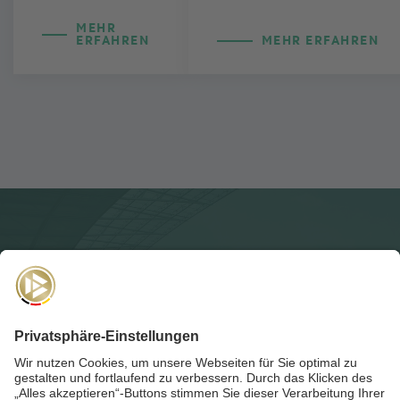
MEHR
ERFAHREN
MEHR ERFAHREN
NEWSLETTER
Für die
Akademie-Post
anmelden und auf dem Laufenden