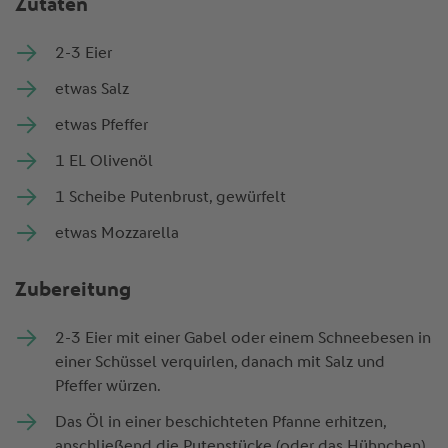
Zutaten
2-3 Eier
Hight in Protein – liefert über 20g Protein
etwas Salz
Vegetarisch
etwas Pfeffer
Laktosefrei
1 EL Olivenöl
Glutenfrei
1 Scheibe Putenbrust, gewürfelt
etwas Mozzarella
Zubereitung
2-3 Eier mit einer Gabel oder einem Schneebesen in
einer Schüssel verquirlen, danach mit Salz und
Pfeffer würzen.
Das Öl in einer beschichteten Pfanne erhitzen,
anschließend die Putenstücke (oder das Hühnchen)