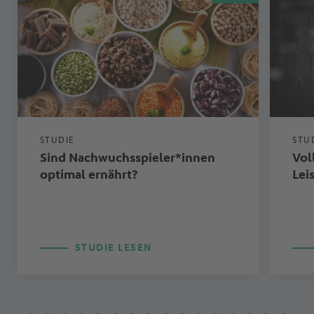
STUDIE
STU
Sind Nachwuchsspieler*innen
Vol
optimal ernährt?
Lei
STUDIE LESEN