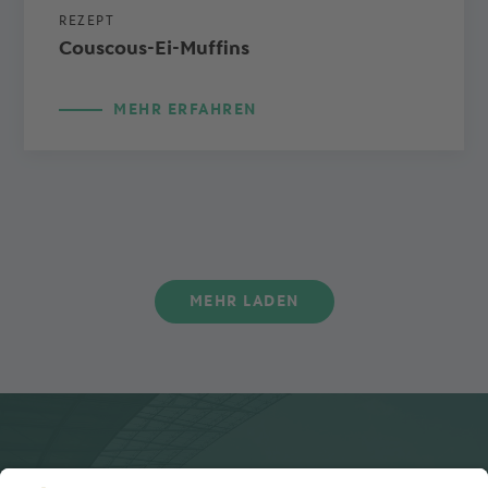
REZEPT
Couscous-Ei-Muffins
MEHR ERFAHREN
MEHR LADEN