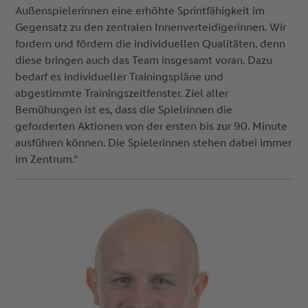
Mobilität, Stabilität, Koordination und den
Außenspielerinnen eine erhöhte Sprintfähigkeit im
technischen Fertigkeiten mit Ball bereiten die
Gegensatz zu den zentralen Innenverteidigerinnen. Wir
Spielerinnen auf genau diese Anforderungen vor
fordern und fördern die individuellen Qualitäten, denn
und wir empfehlen sie fürs Eigentraining.
diese bringen auch das Team insgesamt voran. Dazu
bedarf es individueller Trainingspläne und
abgestimmte Trainingszeitfenster. Ziel aller
Bemühungen ist es, dass die Spielrinnen die
geforderten Aktionen von der ersten bis zur 90. Minute
ausführen können. Die Spielerinnen stehen dabei immer
im Zentrum.“