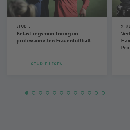
STUDIE
STU
Belastungsmonitoring im
Ver
professionellen Frauenfußball
Ham
Pro
STUDIE LESEN