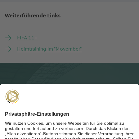
Weiterführende Links
FIFA 11+
Heimtraining im "Movember"
NEWSLETTER
Für die
Akademie-Post
anmelden und auf dem Laufenden
bleiben!