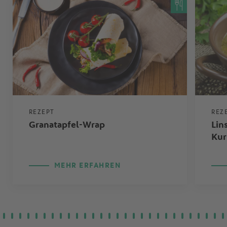
REZEPT
REZ
Granatapfel-Wrap
Lin
Ku
MEHR ERFAHREN